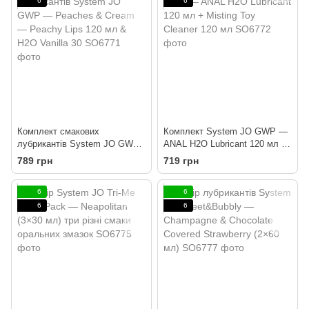
6
6
Комплект смакових
Комплект System JO GWP —
лубрикантів System JO GWP
ANAL H2O Lubricant 120 мл +
— Peaches & Cream —
Misting Toy Cleaner 120 мл
789 грн
719 грн
Peachy Lips 120 мл & H2O
Vanilla 30
6
6
6
6