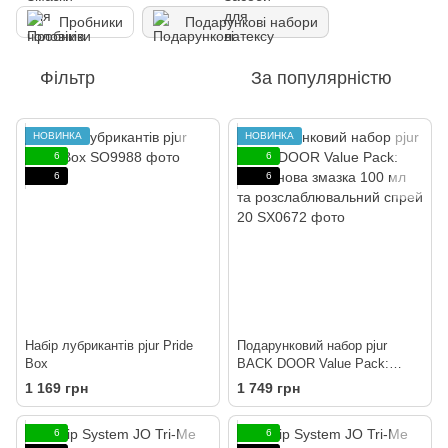
Пробники
Подарункові набори
Фільтр
За популярністю
НОВИНКА
НОВИНКА
6
6
6
6
Набір лубрикантів pjur Pride
Подарунковий набор pjur
Box
BACK DOOR Value Pack:
силіконова змазка 100 мл та
1 169 грн
1 749 грн
розслаблювальний спрей 20
6
6