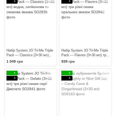
6
6
Набір System JO Tri-Me Triple
Набір System JO Tri-Me Triple
Pack — Classics (3×30 мл)
Pack — Flavors (3×30 мл) три
водна, силіконова та смакова
різні смаки оральних змазок
1 049 грн
939 грн
змазка
6
6
6
6