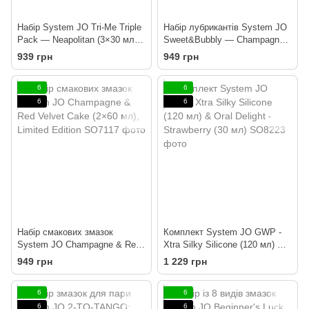
Набір System JO Tri-Me Triple
Набір лубрикантів System JO
Pack — Neapolitan (3×30 мл)
Sweet&Bubbly — Champagne
три різні смаки оральних
& Chocolate Covered
939 грн
949 грн
змазок
Strawberry (2×60 мл)
6
6
6
6
Набір смакових змазок
Комплект System JO GWP -
System JO Champagne & Red
Xtra Silky Silicone (120 мл) &
Velvet Cake (2×60 мл), Limited
Oral Delight - Strawberry (30
949 грн
1 229 грн
Edition
мл)
6
6
6
6