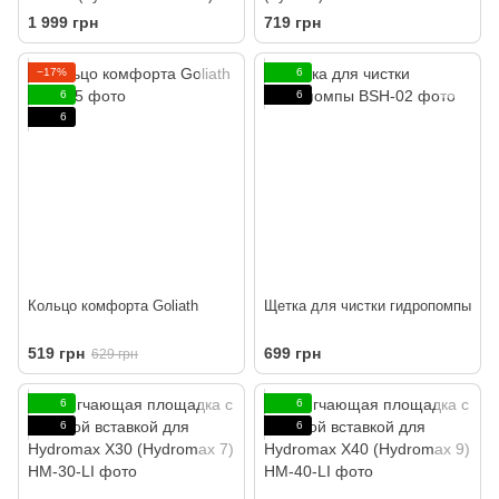
1 999 грн
719 грн
−17%
6
6
6
6
Кольцо комфорта Goliath
Щетка для чистки гидропомпы
519 грн
699 грн
629 грн
6
6
6
6