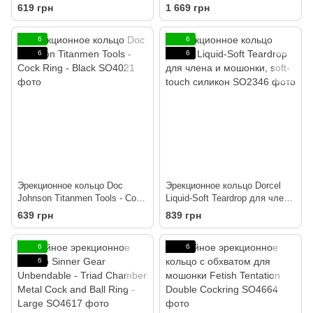
Set Thick
619 грн
1 669 грн
6
6
6
6
Эрекционное кольцо Doc
Эрекционное кольцо Dorcel
Johnson Titanmen Tools - Cock
Liquid-Soft Teardrop для члена
Ring - Black
и мошонки, soft-touch силикон
639 грн
839 грн
6
6
6