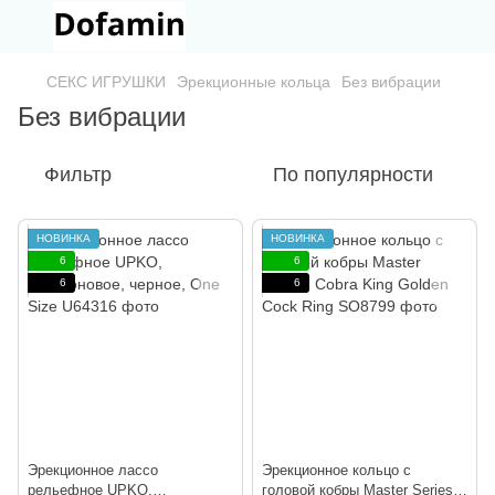
СЕКС ИГРУШКИ
Эрекционные кольца
Без вибрации
Без вибрации
Фильтр
По популярности
НОВИНКА
НОВИНКА
6
6
6
6
Эрекционное лассо
Эрекционное кольцо с
рельефное UPKO,
головой кобры Master Series: