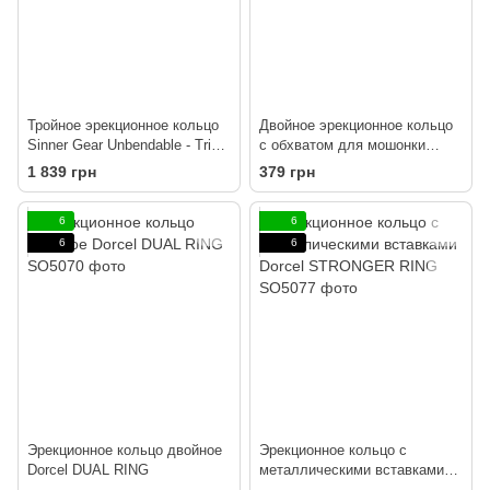
Тройное эрекционное кольцо
Двойное эрекционное кольцо
Sinner Gear Unbendable - Triad
с обхватом для мошонки
Chamber Metal Cock and Ball
Fetish Tentation Double
1 839 грн
379 грн
Ring - Large
Сockring
6
6
6
6
Эрекционное кольцо двойное
Эрекционное кольцо с
Dorcel DUAL RING
металлическими вставками
Dorcel STRONGER RING