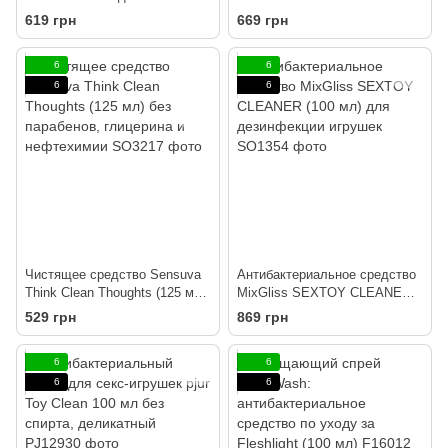
кожи и игрушек,
спирта и ароматизаторов
619 грн
669 грн
антибактериальный
6
6
6
6
Чистящее средство Sensuva
Антибактериальное средство
Think Clean Thoughts (125 мл)
MixGliss SEXTOY CLEANER
без парабенов, глицерина и
(100 мл) для дезинфекции
529 грн
869 грн
нефтехимии
игрушек
6
6
6
6