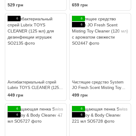
(118 мл) без триклозана,
(207 мл) дезинфицирующая,
529 грн
659 грн
сульфатов и парабенов
проникает глубоко
6
6
6
Антибактериальный спрей
Чистящее средство System
Lubrix TOYS CLEANER (125
JO Fresh Scent Misting Toy
мл) для дезинфекции игрушек
Cleaner (120 мл) с ароматом
449 грн
499 грн
свежести
6
6
6
6