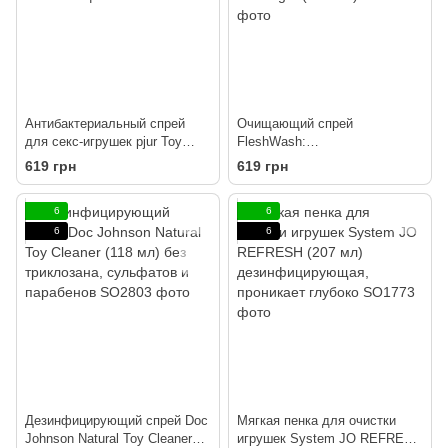
Антибактериальный спрей
Очищающий спрей
для секс-игрушек pjur Toy
FleshWash:
Clean 100 мл без спирта,
антибактериальное средство
619 грн
619 грн
деликатный
по уходу за Fleshlight (100 мл)
6
6
6
6
Дезинфицирующий спрей Doc
Мягкая пенка для очистки
Johnson Natural Toy Cleaner
игрушек System JO REFRESH