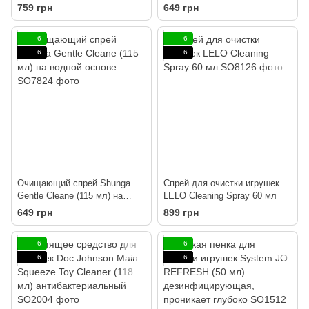
мл
Sensuva Think Clean Thoughts
759 грн
649 грн
Foaming 150 мл
6
6
6
6
Очищающий спрей Shunga
Спрей для очистки игрушек
Gentle Cleane (115 мл) на
LELO Cleaning Spray 60 мл
водной основе
649 грн
899 грн
6
6
6
6