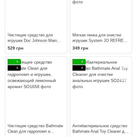
Чистящее средство для
Мягкая пенка для очистки
игрушек Doc Johnson Main
игрушек System JO REFRESH
Squeeze Toy Cleaner (118 мл)
(50 мл) дезинфицирующая,
529 грн
349 грн
антибактериальный
проникает глубоко
6
6
6
6
Чистящее средство Bathmate
Антибактериальное средство
Clean для гидропомп и
Bathmate Anal Toy Cleaner для
игрушек, освежающий
очистки анальных игрушек