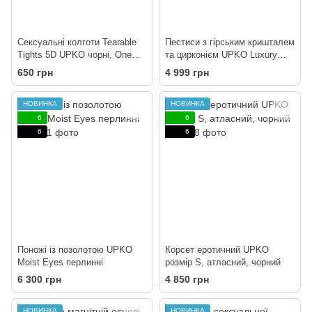
Сексуальні колготи Tearable
Пестиси з гірським кришталем
Tights 5D UPKO чорні, One
та цирконієм UPKO Luxury
Size
Baroque з італійської шкіри,
650 грн
4 999 грн
чорного кольору.
НОВИНКА
НОВИНКА
6
6
6
6
Поножі із позолотою UPKO
Корсет еротичний UPKO
Moist Eyes перлинні
розмір S, атласний, чорний
6 300 грн
4 850 грн
НОВИНКА
НОВИНКА