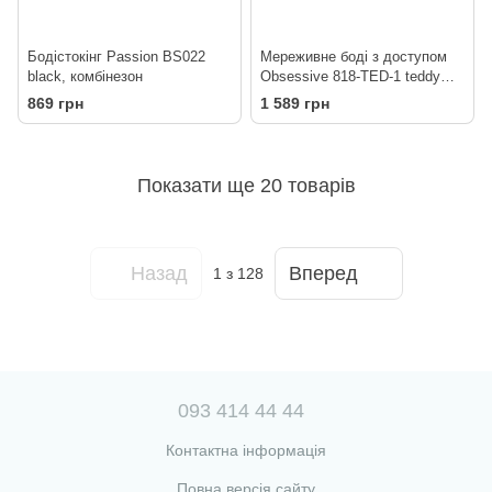
Бодістокінг Passion BS022
Мереживне боді з доступом
black, комбінезон
Obsessive 818-TED-1 teddy
XS/S, чорне
869 грн
1 589 грн
Показати ще 20 товарів
Назад
Вперед
1
з 128
093 414 44 44
Контактна інформація
Повна версія сайту