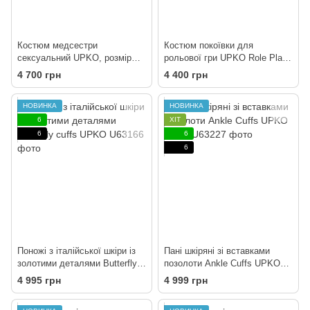
Костюм медсестри
Костюм покоївки для
сексуальний UPKO, розмір
рольової гри UPKO Role Play
One Size
Costume Collection Maid, S
4 700 грн
4 400 грн
НОВИНКА
НОВИНКА
6
ХІТ
6
6
6
Поножі з італійської шкіри із
Пані шкіряні зі вставками
золотими деталями Butterfly
позолоти Ankle Cuffs UPKO
cuffs UPKO
size L
4 995 грн
4 999 грн