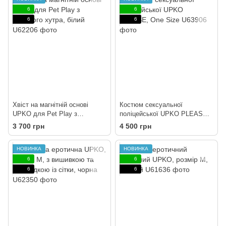
6
6
6
6
Хвіст на магнітній основі
Костюм сексуальної
UPKO для Pet Play з
поліцейської UPKO PLEASE,
лисиного хутра, білий
One Size
3 700 грн
4 500 грн
НОВИНКА
НОВИНКА
6
6
6
6