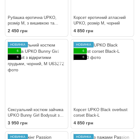
Рубашка еротична UPKO,
Корсет еротичний атласний
розмір M, з вишивкою та
UPKO, розмір M, чорний
підкладкою із сітки, чорна
2 450 грн
4 850 грн
НОВИНКА
НОВИНКА
6
6
6
6
Сексуальний костюм зайчика
Корсет UPKO Black overbust
UPKO Bunny Girl Bodysuit з
corset Black-L
відкритими грудьми, чорний,
3 950 грн
4 850 грн
М
НОВИНКА
НОВИНКА