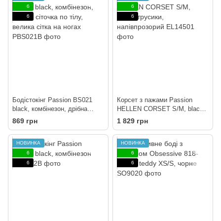
6
6
6
6
Бодістокінг Passion BS021
Корсет з пажами Passion
black, комбінезон, дрібна
HELLEN CORSET S/M, black,
сіточка по тілу, велика сітка
трусики, напівпрозорий
869 грн
1 829 грн
на ногах
НОВИНКА
НОВИНКА
6
6
6
6