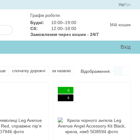
Укр
Рус
Графік роботи:
Будні:
10:00–19:00
Мій кошик
Сб:
12:00–18:00
Замовлення через кошик - 24/7
Вхід
вше
спочатку дорожчі
за назвою
Відображення:
6
6