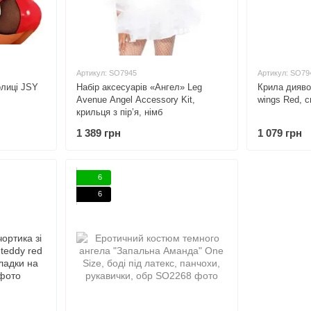
Артикул: SO7945
Артикул: SO79
лиці JSY
Набір аксесуарів «Ангел» Leg
Крила дияво
Avenue Angel Accessory Kit,
wings Red, с
крильця з пір’я, німб
1 389 грн
1 079 грн
6
6