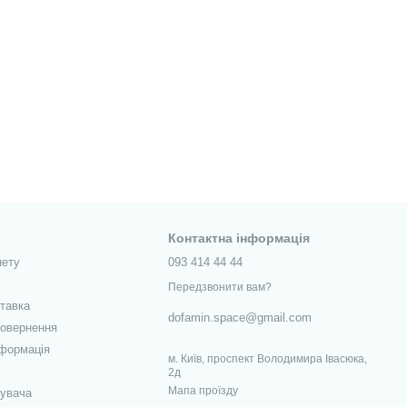
Контактна інформація
нету
093 414 44 44
Передзвонити вам?
ставка
dofamin.space@gmail.com
повернення
нформація
м. Київ, проспект Володимира Івасюка,
2д
Мапа проїзду
тувача