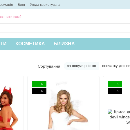
формація
Блог
Угода користувача
звонити вам?
НТИ
КОСМЕТИКА
БІЛИЗНА
за популярністю
спочатку деше
Сортування:
6
6
6
6