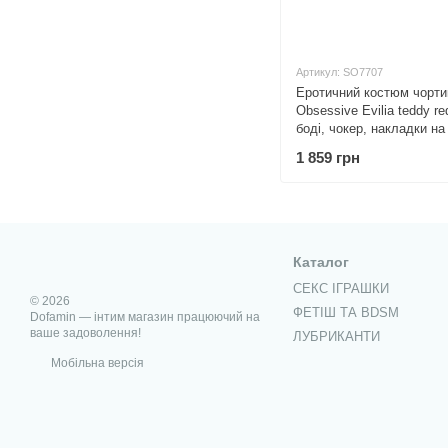
Артикул: SO7707
Еротичний костюм чортик
Obsessive Evilia teddy re
боді, чокер, накладки на
1 859 грн
Каталог
СЕКС ІГРАШКИ
© 2026
ФЕТІШ ТА BDSM
Dofamin — інтим магазин працюючий на
ваше задоволення!
ЛУБРИКАНТИ
Мобільна версія