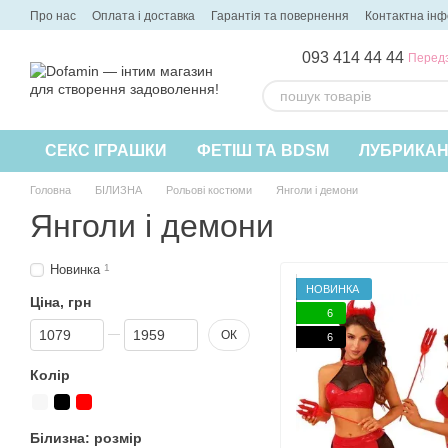
Перейти до основного контенту
Про нас
Оплата і доставка
Гарантія та повернення
Контактна ін
093 414 44 44
Перед
СЕКС ІГРАШКИ
ФЕТІШ ТА BDSM
ЛУБРИКА
Головна
БІЛИЗНА
Рольові костюми
Янголи і демони
Янголи і демони
Новинка
1
НОВИНКА
Ціна, грн
6
Від Ціна, грн
До Ціна, грн
ОК
6
Колір
Білизна: розмір