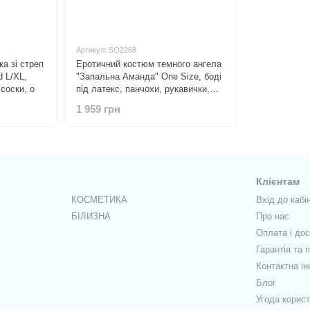
Артикул: SO2268
а зі стреп
Еротичний костюм темного ангела
d L/XL,
"Запальна Аманда" One Size, боді
 соски, о
під латекс, панчохи, рукавички,
обр
1 959 грн
Клієнтам
КОСМЕТИКА
Вхід до кабі
БІЛИЗНА
Про нас
Оплата і до
Гарантія та 
Контактна і
Блог
Угода корис