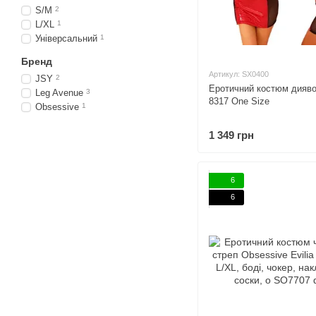
S/M
2
L/XL
1
Універсальний
1
Бренд
Артикул: SX0400
JSY
2
Еротичний костюм дияво
Leg Avenue
3
8317 One Size
Obsessive
1
1 349 грн
6
6