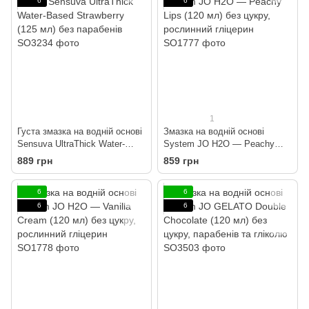
6
6
1
Густа змазка на водній основі
Змазка на водній основі
Sensuva UltraThick Water-
System JO H2O — Peachy
Based Strawberry (125 мл) без
Lips (120 мл) без цукру,
889 грн
859 грн
парабенів
рослинний гліцерин
6
6
6
6