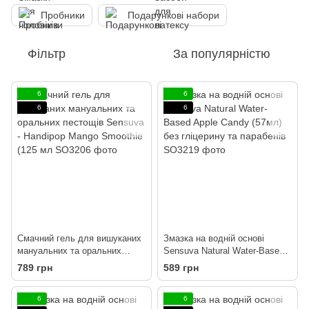
Пробники
Подарункові набори
Фільтр
За популярністю
6
6
6
6
Смачний гель для вишуканих
Змазка на водній основі
мануальних та оральних
Sensuva Natural Water-Based
пестощів Sensuva - Handipop
Apple Candy (57мл) без
789 грн
589 грн
Mango Smoothie (125 мл
гліцерину та парабенів
6
6