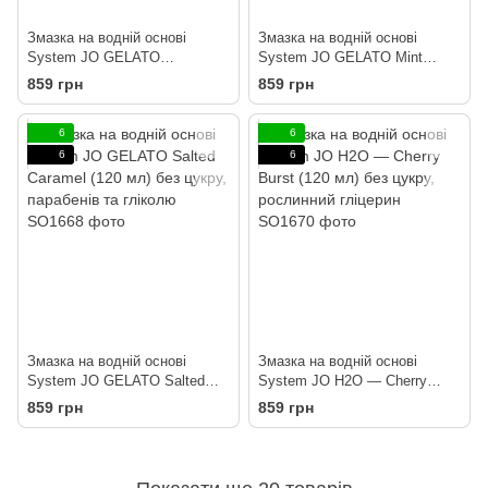
Змазка на водній основі
Змазка на водній основі
System JO GELATO
System JO GELATO Mint
CremeBrulee (120 мл) без
Chocolate (120 мл) без цукру,
859 грн
859 грн
цукру, парабенів та
парабенів та пропіленглі
пропіленглікол
6
6
6
6
Змазка на водній основі
Змазка на водній основі
System JO GELATO Salted
System JO H2O — Cherry
Caramel (120 мл) без цукру,
Burst (120 мл) без цукру,
859 грн
859 грн
парабенів та гліколю
рослинний гліцерин