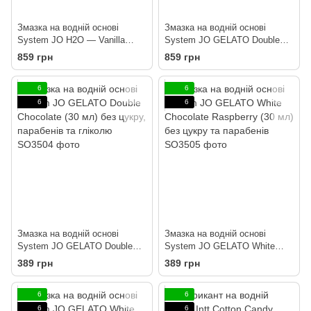
Змазка на водній основі
Змазка на водній основі
System JO H2O — Vanilla
System JO GELATO Double
Cream (120 мл) без цукру,
Chocolate (120 мл) без цукру,
859 грн
859 грн
рослинний гліцерин
парабенів та гліколю
6
6
6
6
Змазка на водній основі
Змазка на водній основі
System JO GELATO Double
System JO GELATO White
Chocolate (30 мл) без цукру,
Chocolate Raspberry (30 мл)
389 грн
389 грн
парабенів та гліколю
без цукру та парабенів
6
6
6
6