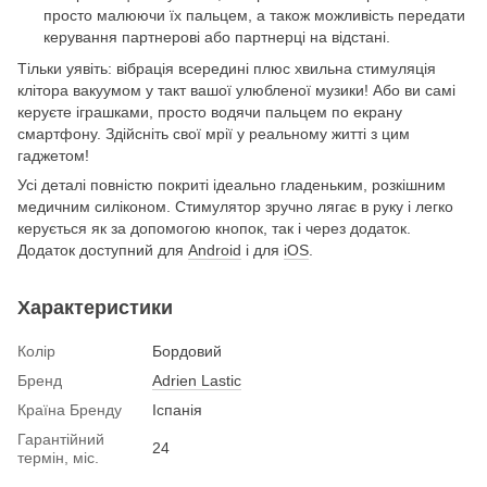
просто малюючи їх пальцем, а також можливість передати
керування партнерові або партнерці на відстані.
Тільки уявіть: вібрація всередині плюс хвильна стимуляція
клітора вакуумом у такт вашої улюбленої музики! Або ви самі
керуєте іграшками, просто водячи пальцем по екрану
смартфону. Здійсніть свої мрії у реальному житті з цим
гаджетом!
Усі деталі повністю покриті ідеально гладеньким, розкішним
медичним силіконом. Стимулятор зручно лягає в руку і легко
керується як за допомогою кнопок, так і через додаток.
Додаток доступний для
Android
і для
iOS
.
Характеристики
Колір
Бордовий
Бренд
Adrien Lastic
Країна Бренду
Іспанія
Гарантійний
24
термін, міс.