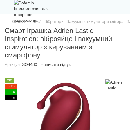
СЕКС ІГРАШКИ
Вібратори
Вакуумні стимулятори клітора
В
Смарт іграшка Adrien Lastic
Inspiration: віброяйце і вакуумний
стимулятор з керуванням зі
смартфону
Артикул:
SO4480
Написати відгук
ХІТ
−21%
6
6