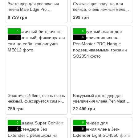
Экстендер для увеличения
Смягчающая подушка для
члена Male Edge Pro,
пениса, очень нежный мелкий
ремешковый, масса всего 65
поролон
8 759 грн
299 грн
г, прочный пластик
6
6
6
6
Эластичный бинт, очень-очень
Вакуумный экстендер для
нежный, фиксируется сам на
увеличения члена PeniMaster
себя: как липучка
PRO Hang с подвешиваемыми
759 грн
22 499 грн
грузами
6
6
6
6