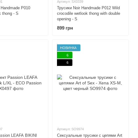
01
Артикул: SX0339
r Handmade P010
Трусики Noir Handmade P012 Wild
 thong - S
crocodile wetlook thong with double
opening - S
899 грн
НОВИНКА
6
6
97
Артикул: SO9974
ssion LEAFA BIKINI
Сексуальные трусики с цепями Art