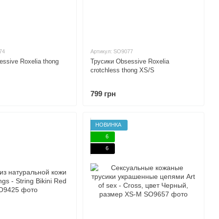
74
Артикул: SO9077
ssive Roxelia thong
Трусики Obsessive Roxelia
crotchless thong XS/S
799 грн
НОВИНКА
6
6