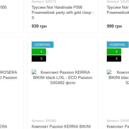
Артикул: SX0171
Артикул: SX02
P005
Трусики Noir Handmade P008
Трусики Noi
Powerwetlook panty with gold clasp -
Powerwetlook
S
939 грн
999 грн
НОВИНКА
НОВИНКА
6
6
6
6
Артикул: SX0482
Артикул: SX04
SERA
Комплект Passion KERRIA BIKINI
Комплект Pa