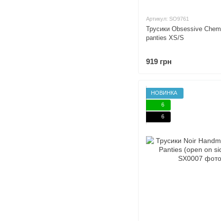
Артикул: SO9761
Трусики Obsessive Chem
panties XS/S
919 грн
НОВИНКА
6
6