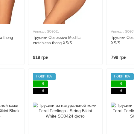
Артикул: SO9061
Артикул: SO90
a thong
Трусики Obsessive Medilla
Трусики Obse
crotchless thong XS/S
XS/S
919 грн
799 грн
НОВИНКА
НОВИНКА
6
6
6
6