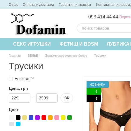
Перейти к основному контенту
О нас
Оплата и доставка
Гарантия и возврат
Контактная информ
093 414 44 44
Перезв
СЕКС ИГРУШКИ
ФЕТИШ И BDSM
ЛУБРИКА
Главная
БЕЛЬЕ
Эротическое женское белье
Трусики
Трусики
Новинка
24
НОВИНКА
Цена, грн
6
От Цена, грн
До Цена, грн
OK
6
Цвет