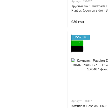
Артикул: SX0007
Трусики Noir Handmade 
Panties (open on side) - S
939 грн
НОВИНКА
6
6
Артикул: SX0467
Комплект Passion DRO