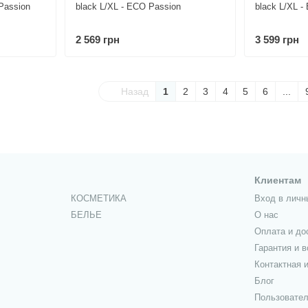
Passion
black L/XL - ECO Passion
black L/XL -
2 569 грн
3 599 грн
Назад
1
2
3
4
5
6
...
Клиентам
КОСМЕТИКА
Вход в личн
БЕЛЬЕ
О нас
Оплата и до
Гарантия и в
Контактная 
Блог
Пользовател