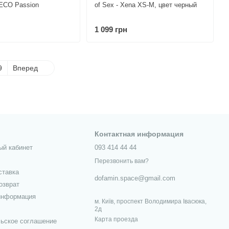
 ECO Passion
of Sex - Xena XS-M, цвет черный
1 099 грн
9
Вперед
Контактная информация
ый кабинет
093 414 44 44
Перезвонить вам?
ставка
dofamin.space@gmail.com
озврат
информация
м. Київ, проспект Володимира Івасюка,
2д
Карта проезда
ьское соглашение