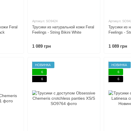
Артикул: SO9424
Артикул: SO94
кожи Feral
Трусики из натуральной кожи Feral
Трусики из 
ack
Feelings - String Bikini White
Feelings - St
1 089 грн
1 089 грн
НОВИНКА
НОВИНКА
6
6
6
6