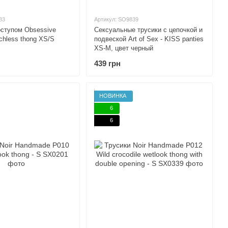
83
Артикул: SO9839
оступом Obsessive
Сексуальные трусики с цепочкой и
tchless thong XS/S
подвеской Art of Sex - KISS panties
XS-M, цвет черный
439 грн
НОВИНКА
6
6