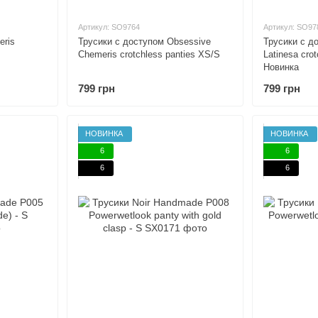
Артикул: SO9764
Артикул: SO97
eris
Трусики с доступом Obsessive
Трусики с д
Chemeris crotchless panties XS/S
Latinesa cro
Новинка
799 грн
799 грн
НОВИНКА
НОВИНКА
6
6
6
6