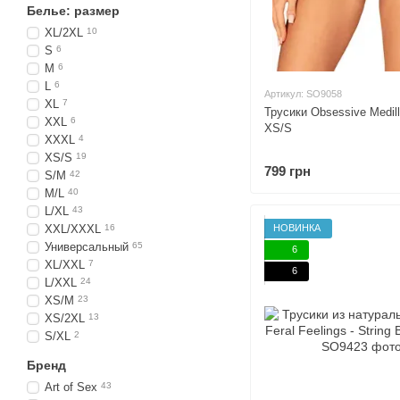
Белье: размер
XL/2XL
10
S
6
M
6
L
6
Артикул: SO9058
XL
7
Трусики Obsessive Medill
XXL
6
XS/S
XXXL
4
XS/S
19
799 грн
S/M
42
M/L
40
L/XL
43
XXL/XXXL
16
НОВИНКА
Универсальный
65
6
XL/XXL
7
6
L/XXL
24
XS/M
23
XS/2XL
13
S/XL
2
Бренд
Art of Sex
43