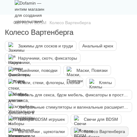
ФЕТИШ И BDSM
Колесо Вартенберга
Колесо Вартенберга
Зажимы для сосков и груди
Анальный крюк
Наручники, скотч, фиксаторы
Ошейники, поводки
Маски, Повязки
Плети, стеки, флогеры, хлопки
Кляпы
Мебель для секса, бдсм мебель, фиксаторы в пространстве.
Уретральные стимуляторы и вагинальные расширители
Наборы BDSM игрушек
Свечи для BDSM
Метелочки , щекоталки
Колесо Вартенберга