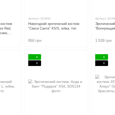
Артикул: SO3092
Артикул: SO49
 костюм
Новогодний эротический костюм
Эротический
ze Red,
"Секси Санта" XS/S, юбка, топ
“Волнующая 
сики,
850 грн
1 539 грн
6
6
6
6