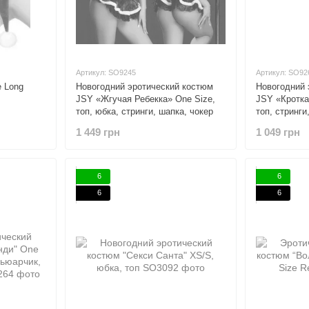
Артикул: SO9245
Артикул: SO92
 Long
Новогодний эротический костюм
Новогодний 
JSY «Жгучая Ребекка» One Size,
JSY «Кротка
топ, юбка, стринги, шапка, чокер
топ, стринги
1 449 грн
1 049 грн
6
6
6
6