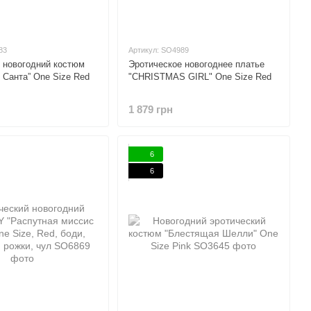
83
Артикул: SO4989
 новогодний костюм
Эротическое новогоднее платье
Санта” One Size Red
"CHRISTMAS GIRL" One Size Red
1 879 грн
6
6