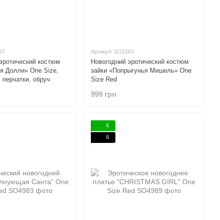
67
Артикул: SO2263
эротический костюм
Новогодний эротический костюм
я Долли» One Size,
зайки «Попрыгунья Мишель» One
, перчатки, обруч
Size Red
999 грн
6
6