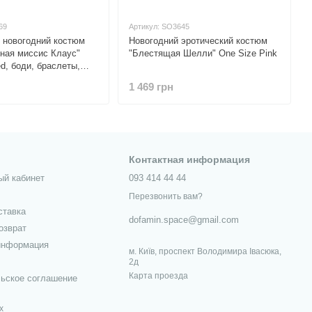
69
Артикул: SO3645
 новогодний костюм
Новогодний эротический костюм
ная миссис Клаус"
"Блестящая Шелли" One Size Pink
d, боди, браслеты,
1 469 грн
Контактная информация
ый кабинет
093 414 44 44
Перезвонить вам?
ставка
dofamin.space@gmail.com
озврат
информация
м. Київ, проспект Володимира Івасюка,
2д
Карта проезда
ьское соглашение
х