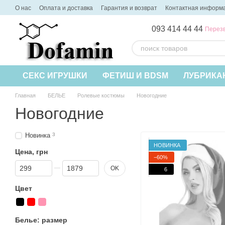
Перейти к основному контенту
О нас
Оплата и доставка
Гарантия и возврат
Контактная информ
093 414 44 44
Перезв
СЕКС ИГРУШКИ
ФЕТИШ И BDSM
ЛУБРИКА
Главная
БЕЛЬЕ
Ролевые костюмы
Новогодние
Новогодние
Новинка
3
НОВИНКА
Цена, грн
−60%
От Цена, грн
До Цена, грн
OK
6
Цвет
Белье: размер