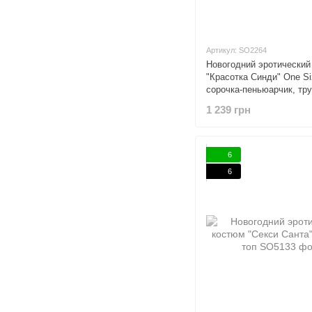
Артикул: SO2264
Новогодний эротический
"Красотка Синди" One Si
сорочка-пеньюарчик, тру
чулочки
1 239 грн
6
6