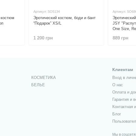
Артикул: SO5134
Артикул: SO68
 костюм
Эротический костюм, боди и бант
Эротический
оп
“Подарок” XS/L
JSY "Распут
One Size, Re
рожки, чул
1 200 грн
889 грн
Клиентам
КОСМЕТИКА
Вход в личн
БЕЛЬЕ
О нас
Оплата и до
Гарантия и в
Контактная 
Блог
Пользовател
Мы в соцсетя