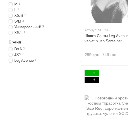
M
1
L
1
XS/S
1
S/M
3
Универсальный
5
Артикул: SO9233
XS/L
1
Шапка Санты Leg Avenue
velvet plush Santa hat
Бренд
D&A
3
299 грн
749 грн
JSY
8
Leg Avenue
1
6
6